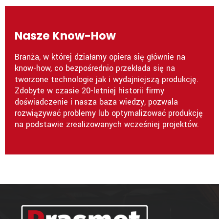
Nasze Know-How
Branża, w której działamy opiera się głównie na
know-how, co bezpośrednio przekłada się na
tworzone technologie jak i wydajniejszą produkcję.
Zdobyte w czasie 20-letniej historii firmy
doświadczenie i nasza baza wiedzy, pozwala
rozwiązywać problemy lub optymalizować produkcję
na podstawie zrealizowanych wcześniej projektów.